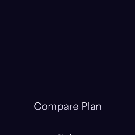
Real-time contact syncing
Automatic data enrichment
Subdomain publish
All features available
1 year data retention
2 seats included
Compare Plan