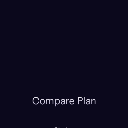
Real-time contact syncing
Automatic data enrichment
Subdomain publish
All features available
1 year data retention
2 seats included
Compare Plan